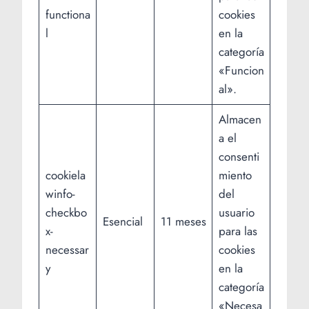
functiona
cookies
l
en la
categoría
«Funcion
al».
Almacen
a el
consenti
cookiela
miento
winfo-
del
checkbo
usuario
Esencial
11 meses
x-
para las
necessar
cookies
y
en la
categoría
«Necesa