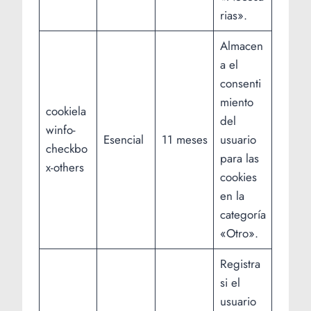
rias».
Almacen
a el
consenti
miento
cookiela
del
winfo-
Esencial
11 meses
usuario
checkbo
para las
x-others
cookies
en la
categoría
«Otro».
Registra
si el
usuario