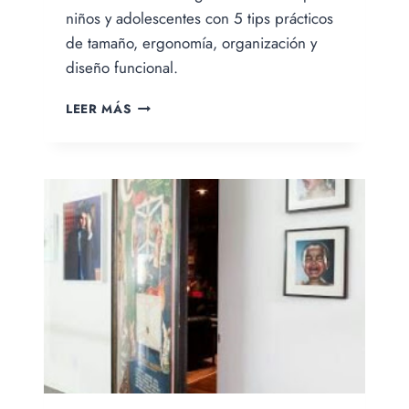
Samanez
niños y adolescentes con 5 tips prácticos
de tamaño, ergonomía, organización y
diseño funcional.
ESCRITORIO
LEER MÁS
PARA
NIÑOS
Y
ADOLESCENTES:
5
TIPS
PARA
ELEGIRLO
Y
ORGANIZARLO
BIEN.