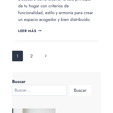
Samanez
de tu hogar con criterios de
funcionalidad, estilo y armonía para crear
un espacio acogedor y bien distribuido.
LA
LEER MÁS
SALA
PRINCIPAL:
CLAVES
DE
Navegación
1
2
Siguiente
DISEÑO
PARA
de
página
CREAR
UN
página
ESPACIO
Buscar
FUNCIONAL
Y
Buscar
ELEGANTE.