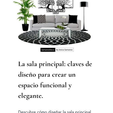
DETALLES
CLAVE
PARA
CREAR
UN
ESPACIO
MASCULINO
CON
ESTILO.
La sala principal: claves de
diseño para crear un
espacio funcional y
elegante.
Por
Descubre cómo diseñar la sala principal
Jesica