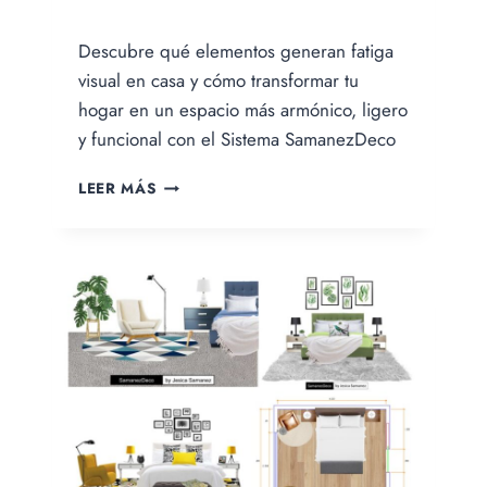
Por
Descubre qué elementos generan fatiga
Jesica
Samanez
visual en casa y cómo transformar tu
hogar en un espacio más armónico, ligero
y funcional con el Sistema SamanezDeco
FATIGA
LEER MÁS
VISUAL
EN
CASA:
7
PODEROSOS
ERRORES
QUE
AGOTAN
MENTALMENTE
TU
HOGAR