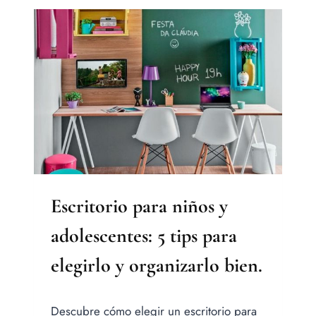
DE
UN
DORMITORIO
MASTER
E
IDEAS
DE
DISEÑO
Escritorio para niños y
adolescentes: 5 tips para
elegirlo y organizarlo bien.
Por
Descubre cómo elegir un escritorio para
Jesica