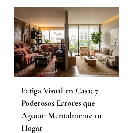
PROYECTO
PROFESIONAL
DE
DISEÑO
DE
INTERIORES
ANTES
DE
TRANSFORMAR
UN
ESPACIO?
Fatiga Visual en Casa: 7
Poderosos Errores que
Agotan Mentalmente tu
Hogar