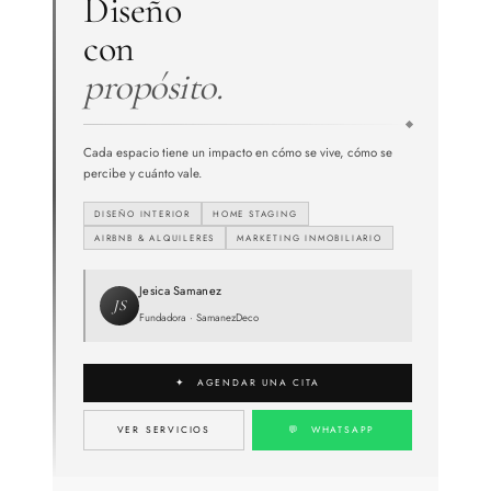
Diseño
con
propósito.
Cada espacio tiene un impacto en cómo se vive, cómo se
percibe y cuánto vale.
DISEÑO INTERIOR
HOME STAGING
AIRBNB & ALQUILERES
MARKETING INMOBILIARIO
Jesica Samanez
JS
Fundadora · SamanezDeco
✦ AGENDAR UNA CITA
VER SERVICIOS
💬 WHATSAPP