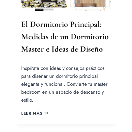
El Dormitorio Principal:
Medidas de un Dormitorio
Master e Ideas de Diseño
Por
Inspírate con ideas y consejos prácticos
Jesica
Samanez
para diseñar un dormitorio principal
elegante y funcional. Convierte tu master
bedroom en un espacio de descanso y
estilo.
EL
LEER MÁS
DORMITORIO
PRINCIPAL:
MEDIDAS