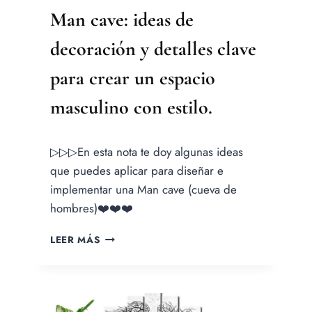
Man cave: ideas de
decoración y detalles clave
para crear un espacio
masculino con estilo.
Por
▷▷▷En esta nota te doy algunas ideas
Jesica
Samanez
que puedes aplicar para diseñar e
implementar una Man cave (cueva de
hombres)❤️❤️❤️
MAN
LEER MÁS
CAVE:
IDEAS
DE
DECORACIÓN
Y