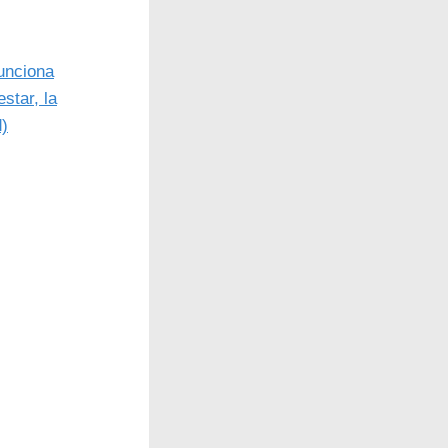
unciona
star, la
d)