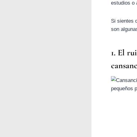
estudios o
Si sientes
son algunas
1. El r
cansanc