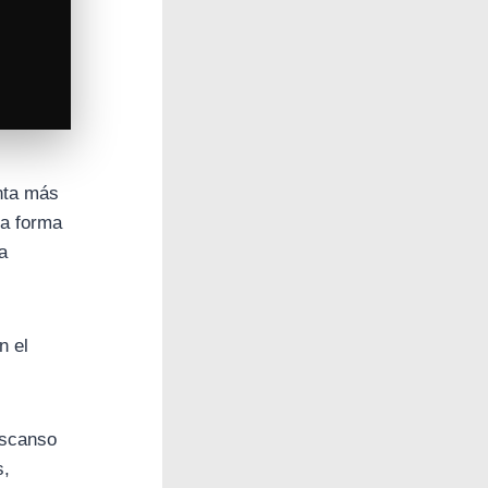
nta más
La forma
a
n el
descanso
s,