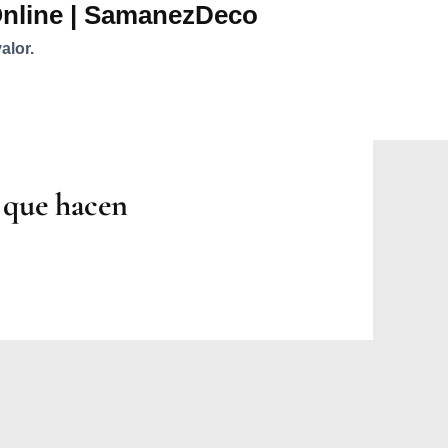
Online | SamanezDeco
alor.
s que hacen