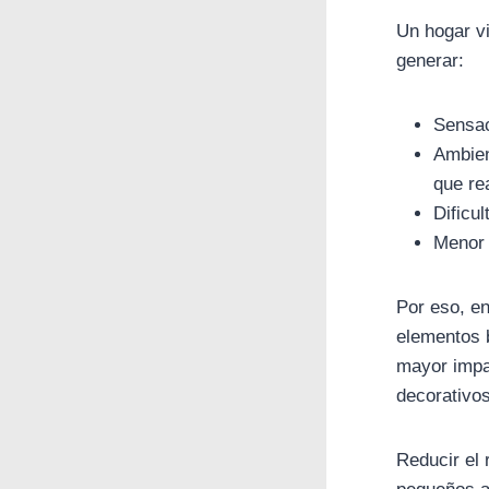
Un hogar v
generar:
Sensac
Ambien
que re
Dificu
Menor 
Por eso, e
elementos 
mayor impa
decorativos
Reducir el 