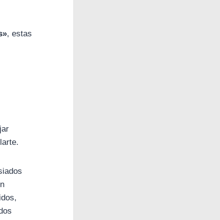
s»
, estas
jar
larte.
siados
ón
idos,
dos