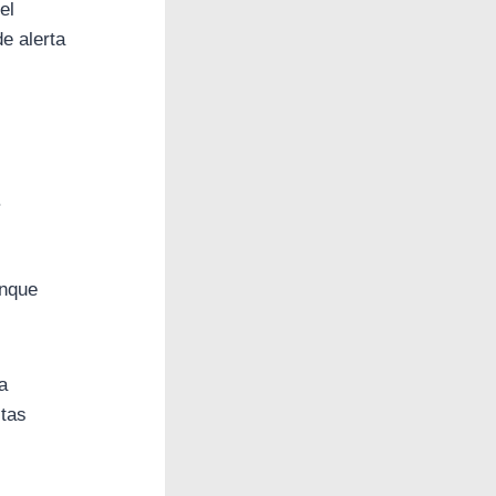
el
e alerta
.
unque
a
tas