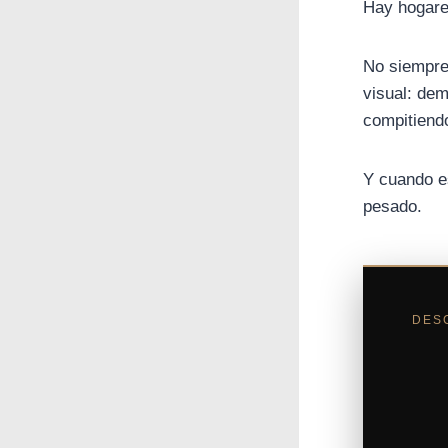
Hay hogare
No siempre
visual: de
compitiend
Y cuando es
pesado.
DES