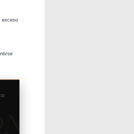
l exceso
ntirse
CO
DN