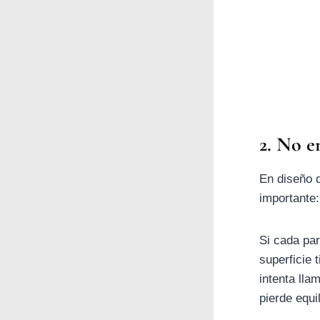
2. No e
En diseño d
importante:
Si cada par
superficie 
intenta lla
pierde equil