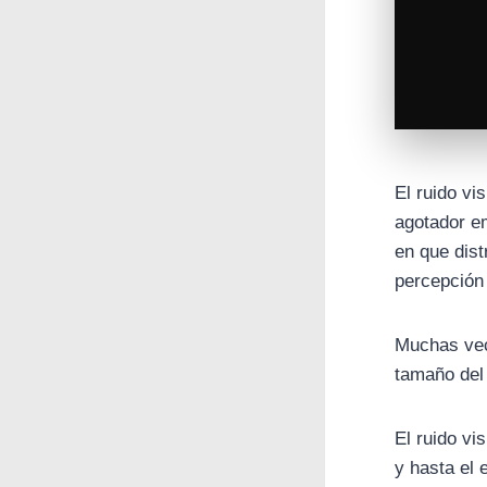
El ruido v
agotador e
en que dist
percepción 
Muchas vec
tamaño del 
El ruido vi
y hasta el