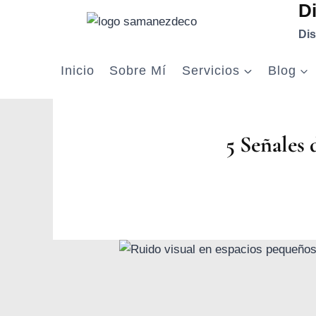
D
Saltar
al
Dis
contenido
Inicio
Sobre Mí
Servicios
Blog
5 Señales 
Por
Jesica
Samanez