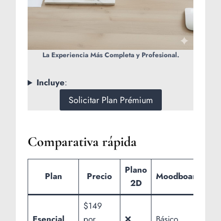
La Experiencia Más Completa y Profesional.
Incluye
:
Solicitar Plan Prémium
Comparativa rápida
Plano
Plan
Precio
Moodboard
Il
2D
$149
Esencial
por
❌
Básico
❌