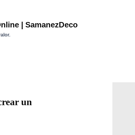
Online | SamanezDeco
alor.
crear un