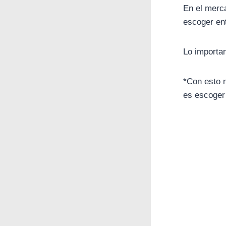
En el merca
escoger ent
Lo importan
*Con esto 
es escoger 