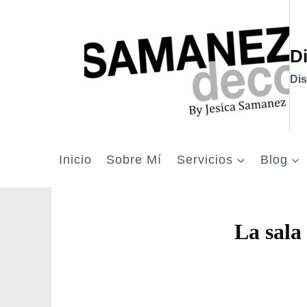
Saltar
al
contenido
D
Dis
Inicio
Sobre Mí
Servicios
Blog
La sala
Por