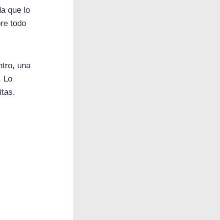
a que lo
re todo
ntro, una
. Lo
itas.