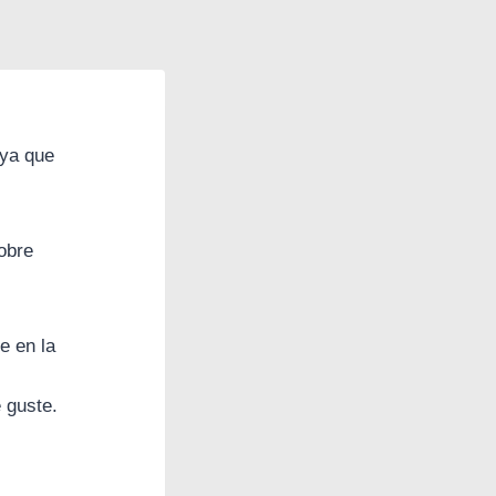
 ya que
obre
e en la
 guste.