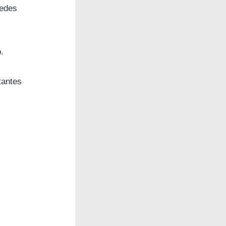
uedes
.
tantes