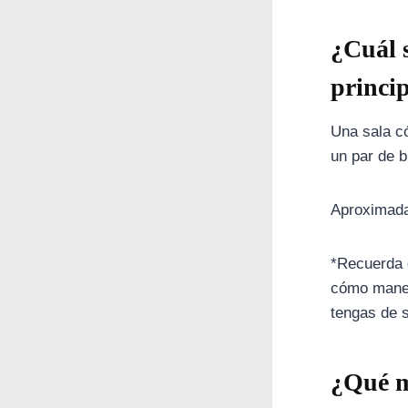
¿Cuál 
princi
Una sala c
un par de 
Aproximada
*Recuerda 
cómo manej
tengas de s
¿Qué m