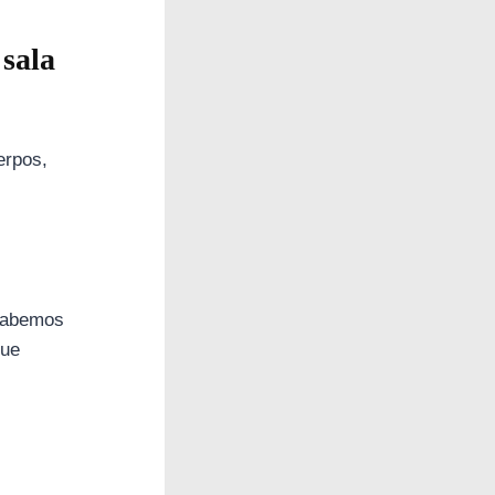
 sala
erpos,
 sabemos
que