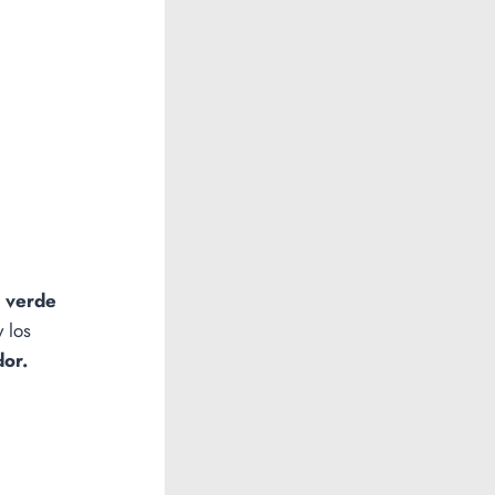
, verde
y los
dor.