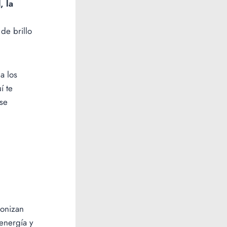
, la
 de brillo
a los
í te
 se
onizan
 energía y