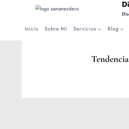
D
Saltar
al
Dis
contenido
Inicio
Sobre Mí
Servicios
Blog
Tendencia
Por
Jesica
Samanez