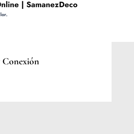
Online | SamanezDeco
lor.
y Conexión