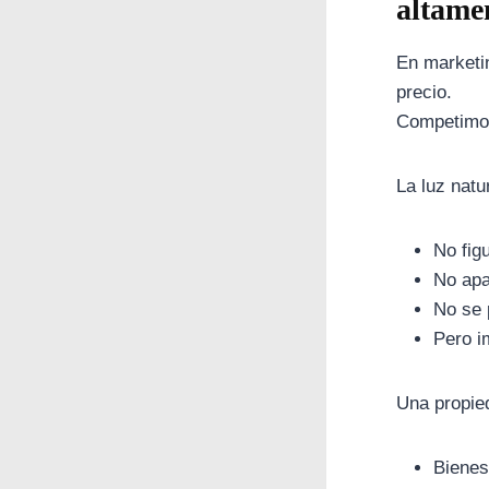
altame
En marketi
precio.
Competimo
La luz nat
No fig
No apa
No se 
Pero i
Una propie
Bienes