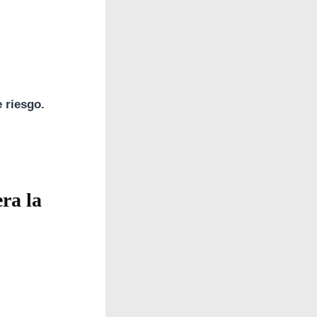
 riesgo.
era la