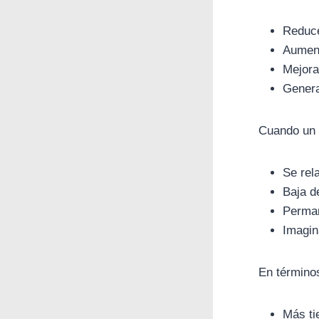
Reduce 
Aument
Mejora
Genera
Cuando un 
Se rela
Baja d
Perma
Imagin
En términos
Más ti