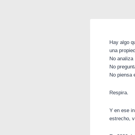
Hay algo q
una propie
No analiza
No pregunta
No piensa 
Respira.
Y en ese in
estrecho, v