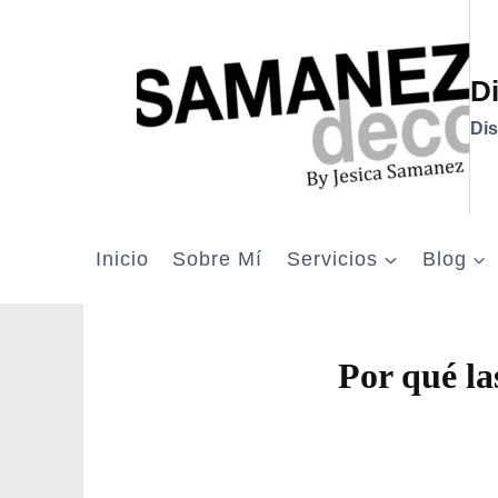
Saltar
al
contenido
D
Dis
Inicio
Sobre Mí
Servicios
Blog
Por qué la
Por