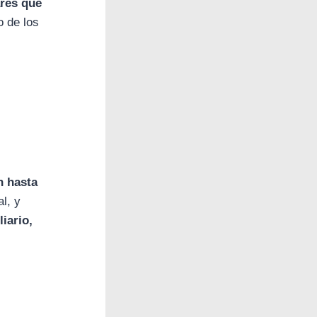
res que
o de los
n hasta
l, y
iario,