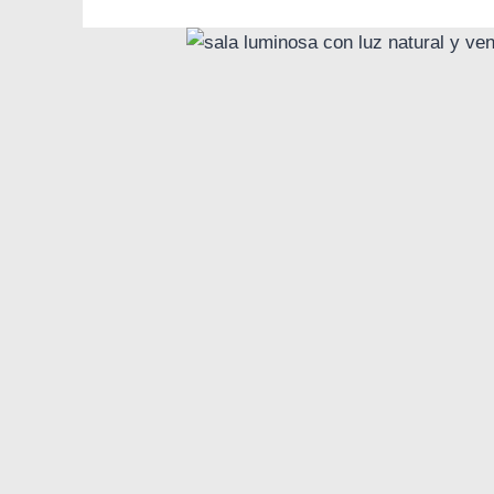
Jesica
Samanez