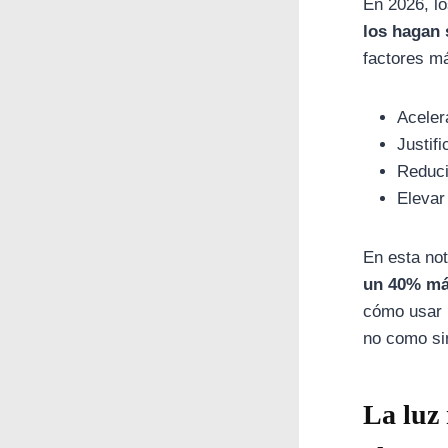
En 2026, l
los hagan 
factores m
Aceler
Justif
Reduci
Elevar
En esta no
un 40% má
cómo usar 
no como si
La luz 