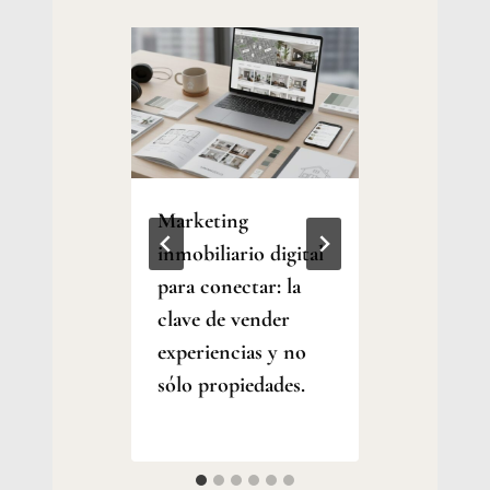
nes al
Marketing
Por qué
inmobiliario digital
propie
e
para conectar: la
natural
ar tu
clave de vender
se ven
experiencias y no
más rá
sólo propiedades.
Por
Jesica
Por
Samanez
Jesica
Samanez