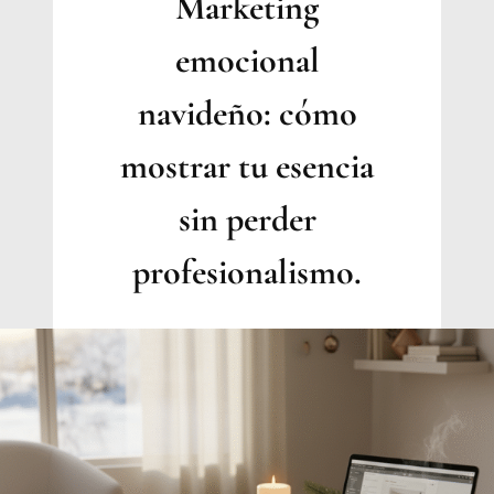
Marketing
INMOBILIARIO
EMOCIONAL
emocional
navideño: cómo
mostrar tu esencia
sin perder
profesionalismo.
Por
Jesica
Samanez