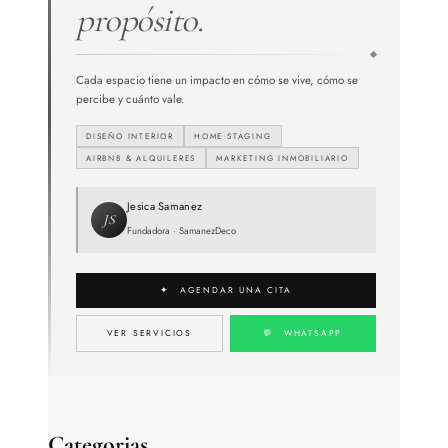
propósito.
Cada espacio tiene un impacto en cómo se vive, cómo se
percibe y cuánto vale.
DISEÑO INTERIOR
HOME STAGING
AIRBNB & ALQUILERES
MARKETING INMOBILIARIO
Jesica Samanez
JS
Fundadora · SamanezDeco
✦ AGENDAR UNA CITA
VER SERVICIOS
💬 WHATSAPP
Categorias