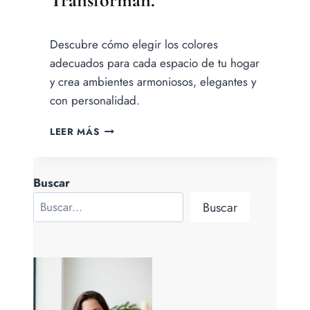
Por
Descubre cómo elegir los colores
Jesica
Samanez
adecuados para cada espacio de tu hogar
y crea ambientes armoniosos, elegantes y
con personalidad.
EL
LEER MÁS
COLOR
EN
LA
Buscar
DECORACIÓN
DE
Buscar
TU
HOGAR:
GUÍA
PARA
ELEGIR
TONOS
QUE