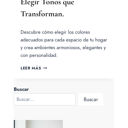
Elegir Tonos que
Transforman.
Por
Descubre cómo elegir los colores
Jesica
Samanez
adecuados para cada espacio de tu hogar
y crea ambientes armoniosos, elegantes y
con personalidad.
EL
LEER MÁS
COLOR
EN
LA
Buscar
DECORACIÓN
DE
Buscar
TU
HOGAR:
GUÍA
PARA
ELEGIR