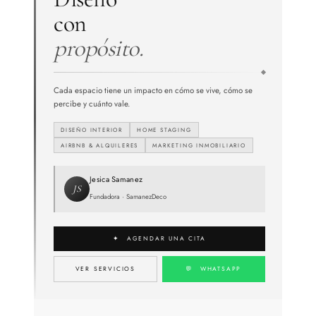
con
propósito.
Cada espacio tiene un impacto en cómo se vive, cómo se
percibe y cuánto vale.
DISEÑO INTERIOR
HOME STAGING
AIRBNB & ALQUILERES
MARKETING INMOBILIARIO
Jesica Samanez
JS
Fundadora · SamanezDeco
✦ AGENDAR UNA CITA
VER SERVICIOS
💬 WHATSAPP