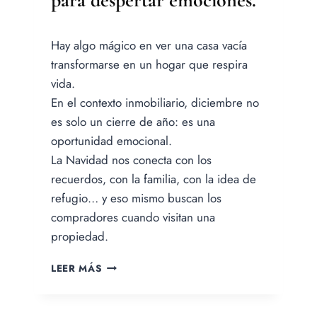
Por
Hay algo mágico en ver una casa vacía
Jesica
Samanez
transformarse en un hogar que respira
vida.
En el contexto inmobiliario, diciembre no
es solo un cierre de año: es una
oportunidad emocional.
La Navidad nos conecta con los
recuerdos, con la familia, con la idea de
refugio… y eso mismo buscan los
compradores cuando visitan una
propiedad.
DE
LEER MÁS
CASA
VACÍA
A