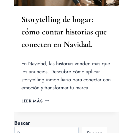
Storytelling de hogar:
cómo contar historias que
conecten en Navidad.
Por
En Navidad, las historias venden más que
Jesica
Samanez
los anuncios. Descubre cómo aplicar
storytelling inmobiliario para conectar con
emoción y transformar tu marca.
STORYTELLING
LEER MÁS
DE
HOGAR:
CÓMO
Buscar
CONTAR
HISTORIAS