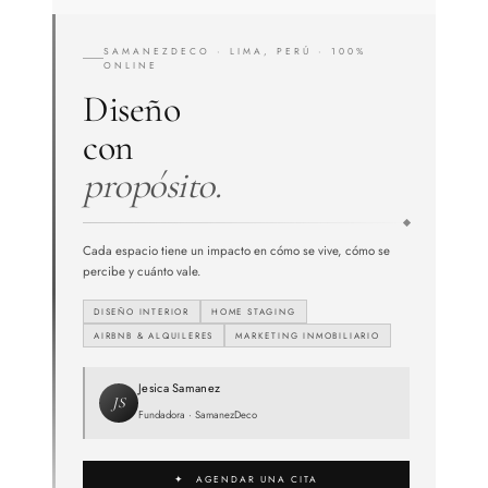
SAMANEZDECO · LIMA, PERÚ · 100%
ONLINE
Diseño
con
propósito.
Cada espacio tiene un impacto en cómo se vive, cómo se
percibe y cuánto vale.
DISEÑO INTERIOR
HOME STAGING
AIRBNB & ALQUILERES
MARKETING INMOBILIARIO
Jesica Samanez
JS
Fundadora · SamanezDeco
✦ AGENDAR UNA CITA