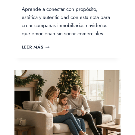
Por
Aprende a conectar con propósito,
Jesica
Samanez
estética y autenticidad con esta nota para
crear campañas inmobiliarias navideñas
que emocionan sin sonar comerciales.
CAMPAÑAS
LEER MÁS
INMOBILIARIAS
NAVIDEÑAS:
CÓMO
EMOCIONAR
SIN
SONAR
COMERCIAL.