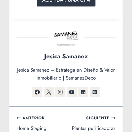
AGENDAR UNA CITA
Jesica Samanez
Jesica Samanez – Estratega en Diseño & Valor
Inmobiliario | SamanezDeco
Navegación
ANTERIOR
SIGUIENTE
Home Staging
Plantas purificadoras