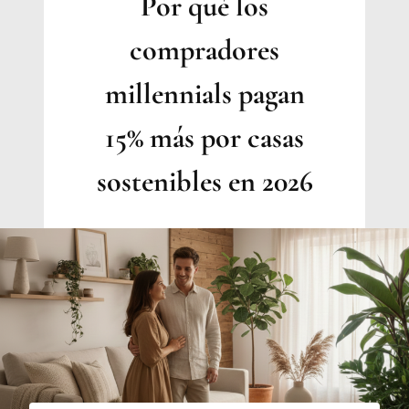
Por qué los
INMOBILIARIO
EMOCIONAL
compradores
millennials pagan
15% más por casas
sostenibles en 2026
Por
Jesica
Samanez