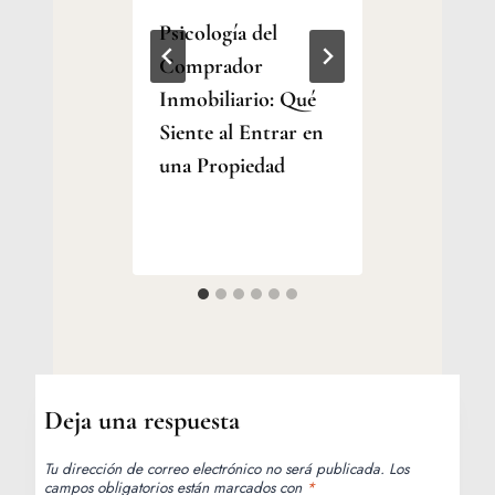
Psicología del
Checkl
Comprador
staging
cómo
Inmobiliario: Qué
año: pr
in
Siente al Entrar en
propie
ial.
una Propiedad
destaca
Por
Por
Jesica
Jesica
Samanez
Samanez
Deja una respuesta
Tu dirección de correo electrónico no será publicada.
Los
campos obligatorios están marcados con
*