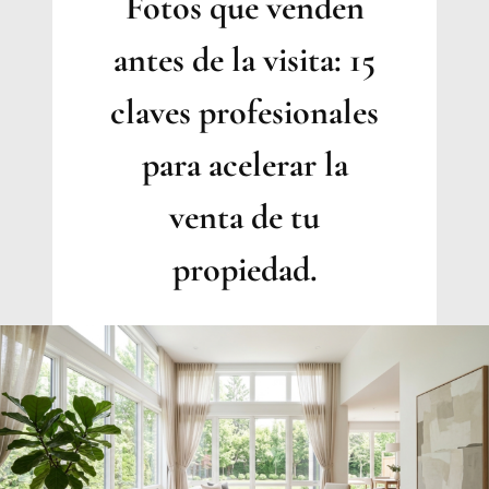
Fotos que venden
INMOBILIARIO
EMOCIONAL
antes de la visita: 15
claves profesionales
para acelerar la
venta de tu
propiedad.
Por
Jesica
Samanez