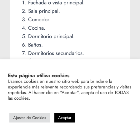
Fachada o vista principal.
Sala principal.
Comedor.
Cocina.
Dormitorio principal.
Baños.
Dormitorios secundarios.
Áreas comunes.
Extras (terraza, jardín, etc.).
Esta página utiliza cookies
Usamos cookies en nuestro sitio web para brindarle la
experiencia más relevante recordando sus preferencias y visitas
Esto conecta con:
repetidas. Al hacer clic en "Aceptar", acepta el uso de TODAS
las cookies.
👉
Psicología del Comprador: Qué Siente
al Entrar en una Propiedad
Ajustes de Cookies
Aceptar
El comprador necesita: